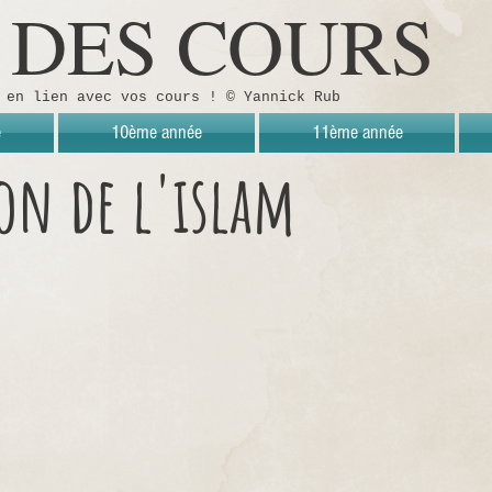
E DES COURS
 en lien avec vos cours ! © Yannick Rub
e
10ème année
11ème année
on de l'islam